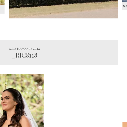
S
S
12 de março de 2024
_RIC8118