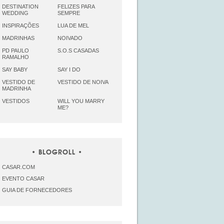
DESTINATION
FELIZES PARA
WEDDING
SEMPRE
INSPIRAÇÕES
LUA DE MEL
MADRINHAS
NOIVADO
PD PAULO
S.O.S CASADAS
RAMALHO
SAY BABY
SAY I DO
VESTIDO DE
VESTIDO DE NOIVA
MADRINHA
VESTIDOS
WILL YOU MARRY
ME?
BLOGROLL
CASAR.COM
EVENTO CASAR
GUIA DE FORNECEDORES