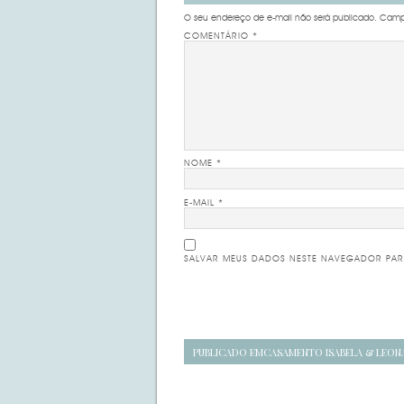
O seu endereço de e-mail não será publicado.
Campo
COMENTÁRIO
*
NOME
*
E-MAIL
*
SALVAR MEUS DADOS NESTE NAVEGADOR PAR
Navegação
PUBLICADO EM
CASAMENTO ISABELA & LEO
de