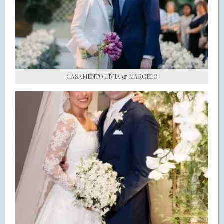
S.O.S CASADAS
FALE COM O SAY I DO
CASAMENTO LÍVIA & MARCELO