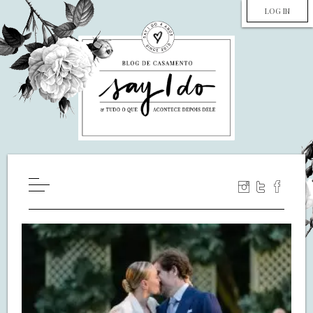
LOG IN
HOME
WILL YOU MARRY ME?
LUA DE MEL
COZINHA
DECORAÇÃO
DE NOIVA PRA NOIVA