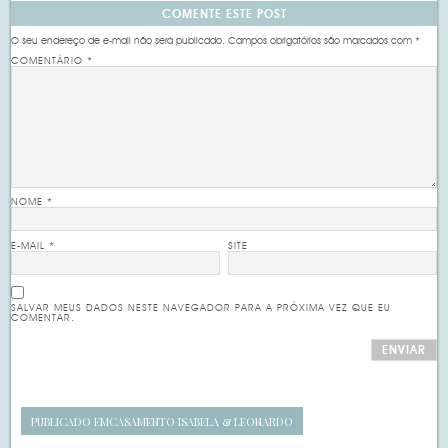
COMENTE ESTE POST
O seu endereço de e-mail não será publicado.
Campos obrigatórios são marcados com
*
COMENTÁRIO
*
NOME
*
E-MAIL
*
SITE
SALVAR MEUS DADOS NESTE NAVEGADOR PARA A PRÓXIMA VEZ QUE EU
COMENTAR.
PUBLICADO EM
CASAMENTO ISABELA & LEONARDO