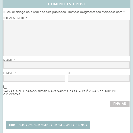
COMENTE ESTE POST
O seu endereço de e-mail não será publicado.
Campos obrigatórios são marcados com
*
COMENTÁRIO
*
NOME
*
E-MAIL
*
SITE
SALVAR MEUS DADOS NESTE NAVEGADOR PARA A PRÓXIMA VEZ QUE EU
COMENTAR.
PUBLICADO EM
CASAMENTO ISABELA & LEONARDO