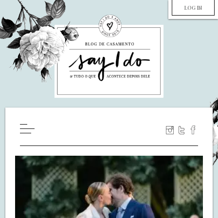
LOG IN
HOME
WILL YOU MARRY ME?
LUA DE MEL
COZINHA
DECORAÇÃO
DE NOIVA PRA NOIVA