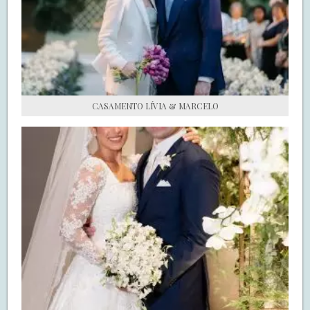
S.O.S CASADAS
FALE COM O SAY I DO
CASAMENTO LÍVIA & MARCELO