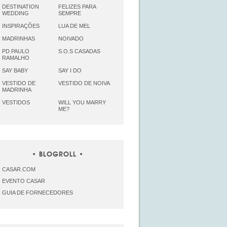
DESTINATION
FELIZES PARA
WEDDING
SEMPRE
INSPIRAÇÕES
LUA DE MEL
MADRINHAS
NOIVADO
PD PAULO
S.O.S CASADAS
RAMALHO
SAY BABY
SAY I DO
VESTIDO DE
VESTIDO DE NOIVA
MADRINHA
VESTIDOS
WILL YOU MARRY
ME?
BLOGROLL
CASAR.COM
EVENTO CASAR
GUIA DE FORNECEDORES