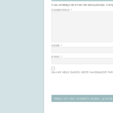
O seu endereço de e-mail não será publicado.
Campo
COMENTÁRIO
*
NOME
*
E-MAIL
*
SALVAR MEUS DADOS NESTE NAVEGADOR PAR
Navegação
PUBLICADO EM
CASAMENTO ISABELA & LEO
de