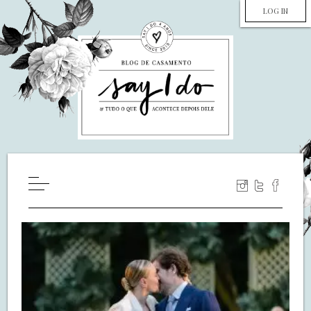
LOG IN
HOME
WILL YOU MARRY ME?
LUA DE MEL
COZINHA
DECORAÇÃO
DE NOIVA PRA NOIVA