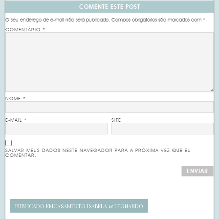
COMENTE ESTE POST
O seu endereço de e-mail não será publicado.
Campos obrigatórios são marcados com
*
COMENTÁRIO
*
NOME
*
E-MAIL
*
SITE
SALVAR MEUS DADOS NESTE NAVEGADOR PARA A PRÓXIMA VEZ QUE EU
COMENTAR.
PUBLICADO EM
CASAMENTO ISABELA & LEONARDO