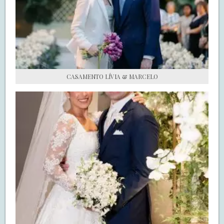
S.O.S CASADAS
FALE COM O SAY I DO
CASAMENTO LÍVIA & MARCELO