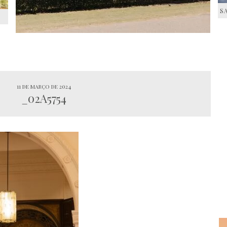
S
S
11 de março de 2024
_02A5754