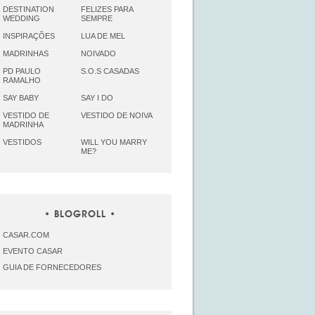
DESTINATION
FELIZES PARA
WEDDING
SEMPRE
INSPIRAÇÕES
LUA DE MEL
MADRINHAS
NOIVADO
PD PAULO
S.O.S CASADAS
RAMALHO
SAY BABY
SAY I DO
VESTIDO DE
VESTIDO DE NOIVA
MADRINHA
VESTIDOS
WILL YOU MARRY
ME?
BLOGROLL
CASAR.COM
EVENTO CASAR
GUIA DE FORNECEDORES