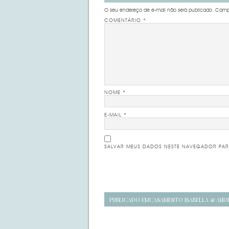
O seu endereço de e-mail não será publicado.
Campo
COMENTÁRIO
*
NOME
*
E-MAIL
*
SALVAR MEUS DADOS NESTE NAVEGADOR PAR
Navegação
PUBLICADO EM
CASAMENTO ISABELLA & AND
de