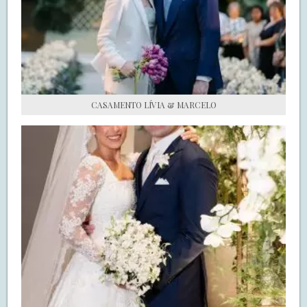
S.O.S CASADAS
FALE COM O SAY I DO
CASAMENTO LÍVIA & MARCELO