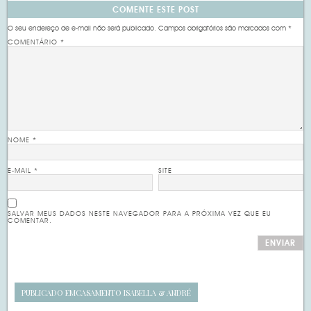
COMENTE ESTE POST
O seu endereço de e-mail não será publicado.
Campos obrigatórios são marcados com
*
COMENTÁRIO
*
NOME
*
E-MAIL
*
SITE
SALVAR MEUS DADOS NESTE NAVEGADOR PARA A PRÓXIMA VEZ QUE EU
COMENTAR.
PUBLICADO EM
CASAMENTO ISABELLA & ANDRÉ