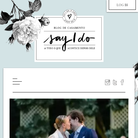
LOG IN
HOME
WILL YOU MARRY ME?
LUA DE MEL
COZINHA
DECORAÇÃO
DE NOIVA PRA NOIVA