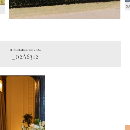
S
S
11 de março de 2024
_02A6312