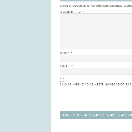
O seu endereço de e-mail não será publicado.
Campo
COMENTÁRIO
*
NOME
*
E-MAIL
*
SALVAR MEUS DADOS NESTE NAVEGADOR PAR
Navegação
PUBLICADO EM
CASAMENTO ISABELLA & AND
de