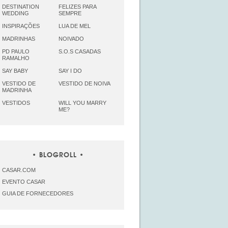
DESTINATION
FELIZES PARA
WEDDING
SEMPRE
INSPIRAÇÕES
LUA DE MEL
MADRINHAS
NOIVADO
PD PAULO
S.O.S CASADAS
RAMALHO
SAY BABY
SAY I DO
VESTIDO DE
VESTIDO DE NOIVA
MADRINHA
VESTIDOS
WILL YOU MARRY
ME?
BLOGROLL
CASAR.COM
EVENTO CASAR
GUIA DE FORNECEDORES