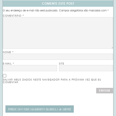
COMENTE ESTE POST
O seu endereço de e-mail não será publicado.
Campos obrigatórios são marcados com
*
COMENTÁRIO
*
NOME
*
E-MAIL
*
SITE
SALVAR MEUS DADOS NESTE NAVEGADOR PARA A PRÓXIMA VEZ QUE EU
COMENTAR.
PUBLICADO EM
CASAMENTO ISABELLA & ANDRÉ