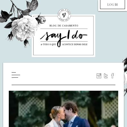
LOG IN
HOME
WILL YOU MARRY ME?
LUA DE MEL
COZINHA
DECORAÇÃO
DE NOIVA PRA NOIVA