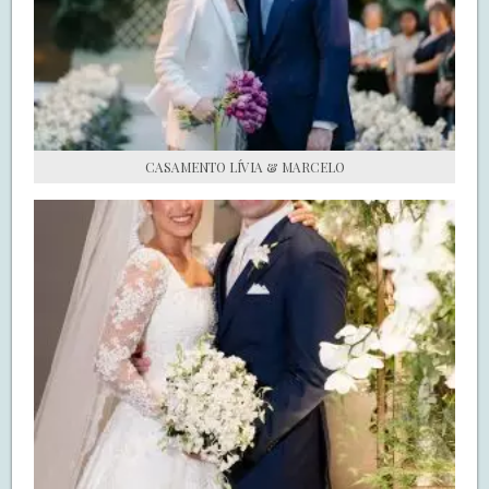
S.O.S CASADAS
FALE COM O SAY I DO
CASAMENTO LÍVIA & MARCELO