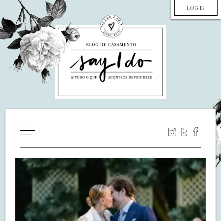
LOG IN
HOME
WILL YOU MARRY ME?
LUA DE MEL
COZINHA
DECORAÇÃO
DE NOIVA PRA NOIVA