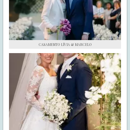
S.O.S CASADAS
FALE COM O SAY I DO
CASAMENTO LÍVIA & MARCELO