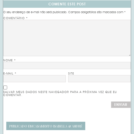
COMENTE ESTE POST
O seu endereço de e-mail não será publicado.
Campos obrigatórios são marcados com
*
COMENTÁRIO
*
NOME
*
E-MAIL
*
SITE
SALVAR MEUS DADOS NESTE NAVEGADOR PARA A PRÓXIMA VEZ QUE EU
COMENTAR.
PUBLICADO EM
CASAMENTO ISABELLA & ANDRÉ