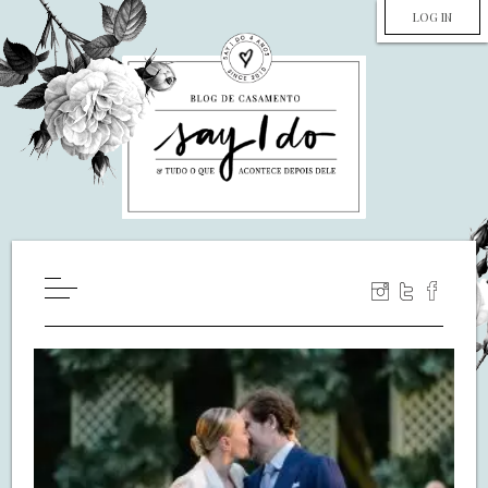
LOG IN
HOME
WILL YOU MARRY ME?
LUA DE MEL
COZINHA
DECORAÇÃO
DE NOIVA PRA NOIVA