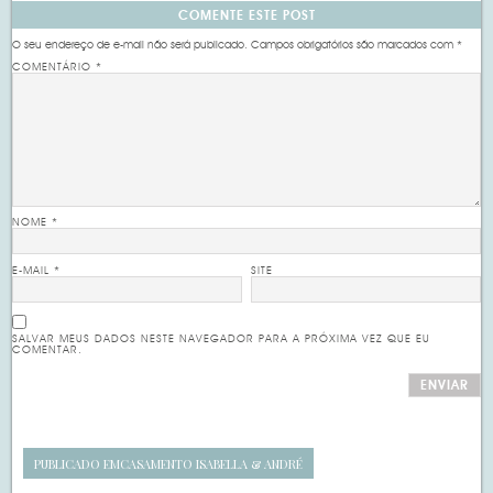
COMENTE ESTE POST
O seu endereço de e-mail não será publicado.
Campos obrigatórios são marcados com
*
COMENTÁRIO
*
NOME
*
E-MAIL
*
SITE
SALVAR MEUS DADOS NESTE NAVEGADOR PARA A PRÓXIMA VEZ QUE EU
COMENTAR.
PUBLICADO EM
CASAMENTO ISABELLA & ANDRÉ