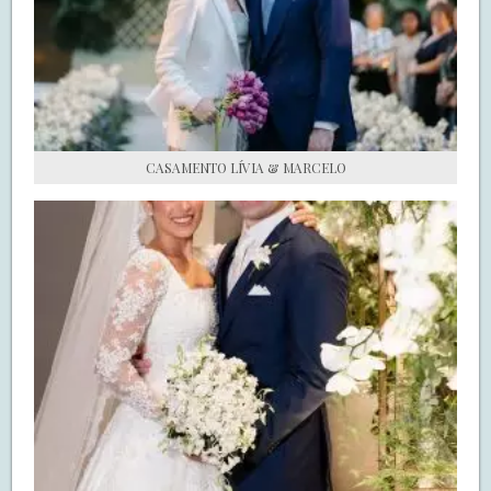
S.O.S CASADAS
FALE COM O SAY I DO
CASAMENTO LÍVIA & MARCELO