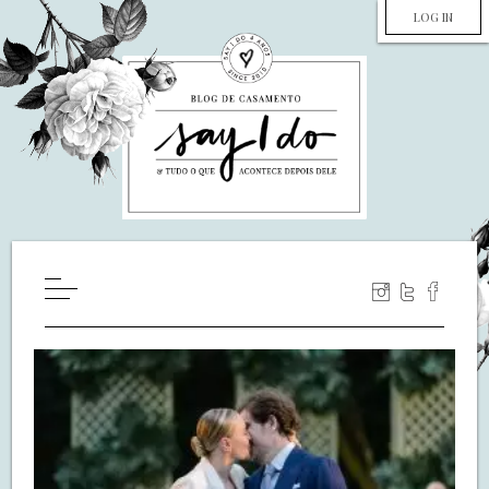
LOG IN
HOME
WILL YOU MARRY ME?
LUA DE MEL
COZINHA
DECORAÇÃO
DE NOIVA PRA NOIVA