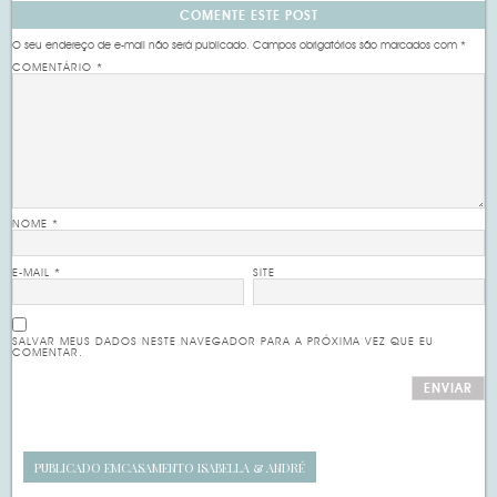
COMENTE ESTE POST
O seu endereço de e-mail não será publicado.
Campos obrigatórios são marcados com
*
COMENTÁRIO
*
NOME
*
E-MAIL
*
SITE
SALVAR MEUS DADOS NESTE NAVEGADOR PARA A PRÓXIMA VEZ QUE EU
COMENTAR.
PUBLICADO EM
CASAMENTO ISABELLA & ANDRÉ