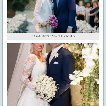
S.O.S CASADAS
FALE COM O SAY I DO
CASAMENTO LÍVIA & MARCELO