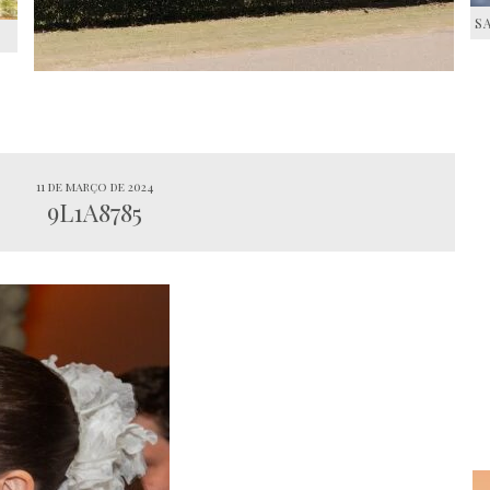
S
S
11 de março de 2024
9L1A8785