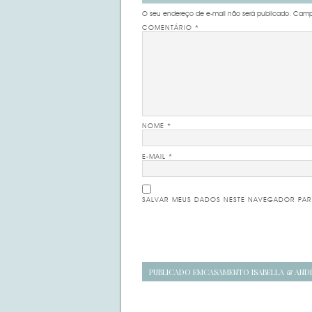
O seu endereço de e-mail não será publicado.
Campo
COMENTÁRIO
*
NOME
*
E-MAIL
*
SALVAR MEUS DADOS NESTE NAVEGADOR PAR
Navegação
PUBLICADO EM
CASAMENTO ISABELLA & AND
de