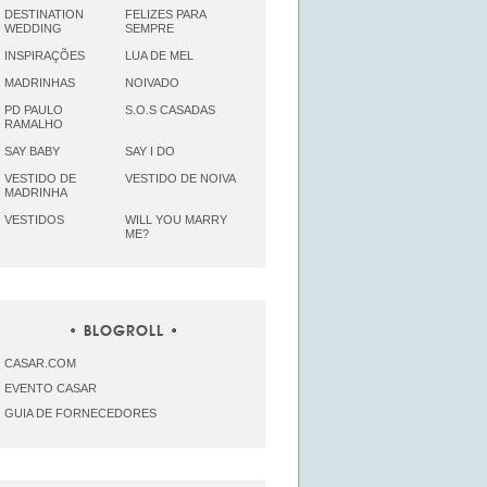
DESTINATION
FELIZES PARA
WEDDING
SEMPRE
INSPIRAÇÕES
LUA DE MEL
MADRINHAS
NOIVADO
PD PAULO
S.O.S CASADAS
RAMALHO
SAY BABY
SAY I DO
VESTIDO DE
VESTIDO DE NOIVA
MADRINHA
VESTIDOS
WILL YOU MARRY
ME?
BLOGROLL
CASAR.COM
EVENTO CASAR
GUIA DE FORNECEDORES