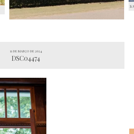
S
S
11 de março de 2024
DSC04474