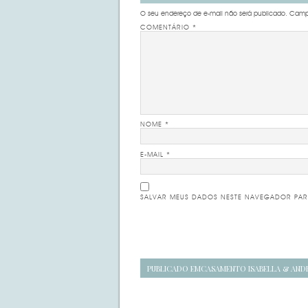
O seu endereço de e-mail não será publicado.
Campo
COMENTÁRIO
*
NOME
*
E-MAIL
*
SALVAR MEUS DADOS NESTE NAVEGADOR PAR
Navegação
PUBLICADO EM
CASAMENTO ISABELLA & AND
de