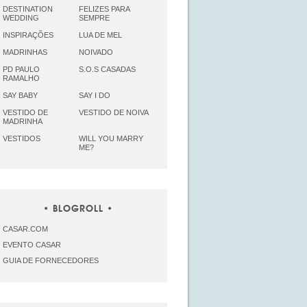
DESTINATION
FELIZES PARA
WEDDING
SEMPRE
INSPIRAÇÕES
LUA DE MEL
MADRINHAS
NOIVADO
PD PAULO
S.O.S CASADAS
RAMALHO
SAY BABY
SAY I DO
VESTIDO DE
VESTIDO DE NOIVA
MADRINHA
VESTIDOS
WILL YOU MARRY
ME?
BLOGROLL
CASAR.COM
EVENTO CASAR
GUIA DE FORNECEDORES