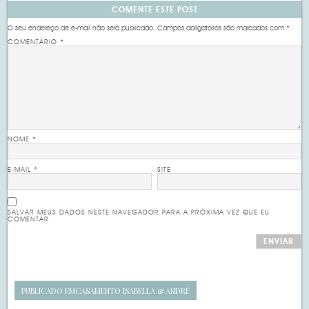
COMENTE ESTE POST
O seu endereço de e-mail não será publicado.
Campos obrigatórios são marcados com
*
COMENTÁRIO
*
NOME
*
E-MAIL
*
SITE
SALVAR MEUS DADOS NESTE NAVEGADOR PARA A PRÓXIMA VEZ QUE EU
COMENTAR.
PUBLICADO EM
CASAMENTO ISABELLA & ANDRÉ