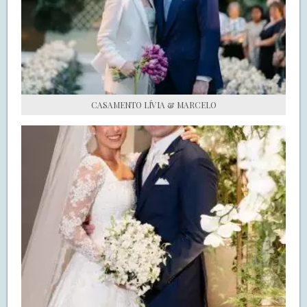
S.O.S CASADAS
FALE COM O SAY I DO
CASAMENTO LÍVIA & MARCELO