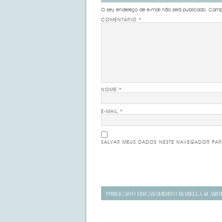
O seu endereço de e-mail não será publicado.
Campo
COMENTÁRIO
*
NOME
*
E-MAIL
*
SALVAR MEUS DADOS NESTE NAVEGADOR PAR
Navegação
PUBLICADO EM
CASAMENTO ISABELLA & AND
de