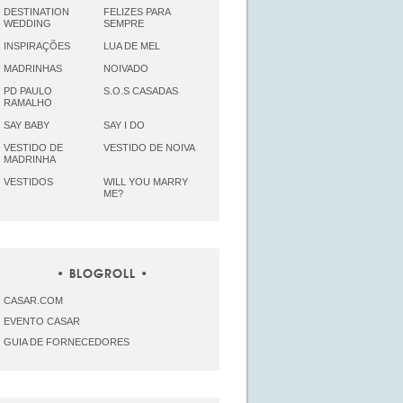
DESTINATION
FELIZES PARA
WEDDING
SEMPRE
INSPIRAÇÕES
LUA DE MEL
MADRINHAS
NOIVADO
PD PAULO
S.O.S CASADAS
RAMALHO
SAY BABY
SAY I DO
VESTIDO DE
VESTIDO DE NOIVA
MADRINHA
VESTIDOS
WILL YOU MARRY
ME?
BLOGROLL
CASAR.COM
EVENTO CASAR
GUIA DE FORNECEDORES