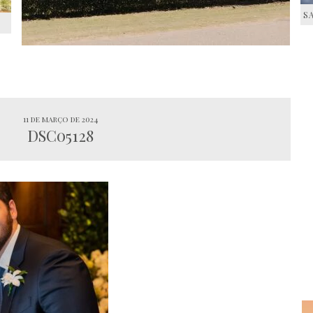
S
S
11 de março de 2024
DSC05128