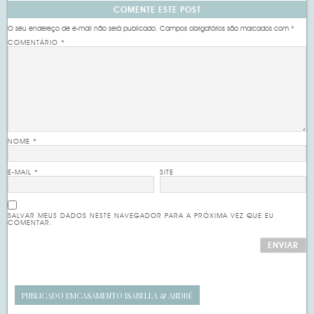
COMENTE ESTE POST
O seu endereço de e-mail não será publicado.
Campos obrigatórios são marcados com
*
COMENTÁRIO
*
NOME
*
E-MAIL
*
SITE
SALVAR MEUS DADOS NESTE NAVEGADOR PARA A PRÓXIMA VEZ QUE EU
COMENTAR.
PUBLICADO EM
CASAMENTO ISABELLA & ANDRÉ