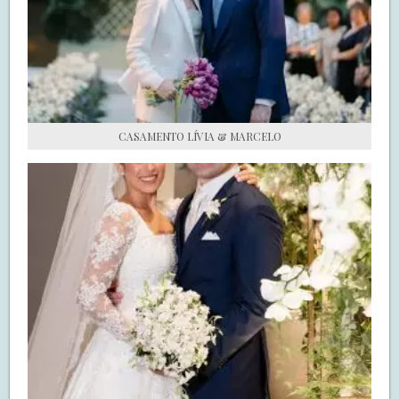
S.O.S CASADAS
FALE COM O SAY I DO
CASAMENTO LÍVIA & MARCELO