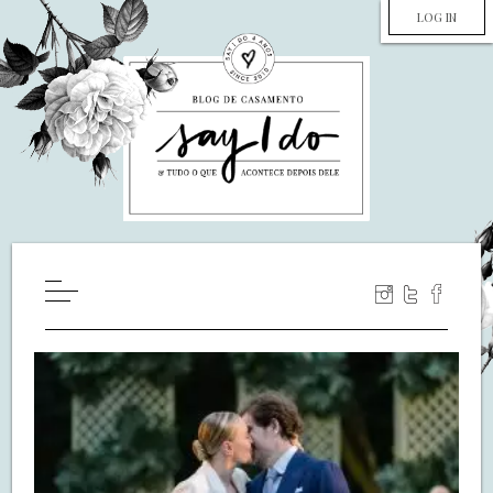
LOG IN
HOME
WILL YOU MARRY ME?
LUA DE MEL
COZINHA
DECORAÇÃO
DE NOIVA PRA NOIVA