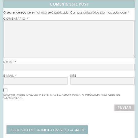
COMENTE ESTE POST
O seu endereço de e-mail não será publicado.
Campos obrigatórios são marcados com
*
COMENTÁRIO
*
NOME
*
E-MAIL
*
SITE
SALVAR MEUS DADOS NESTE NAVEGADOR PARA A PRÓXIMA VEZ QUE EU
COMENTAR.
PUBLICADO EM
CASAMENTO ISABELLA & ANDRÉ