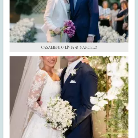
S.O.S CASADAS
FALE COM O SAY I DO
CASAMENTO LÍVIA & MARCELO