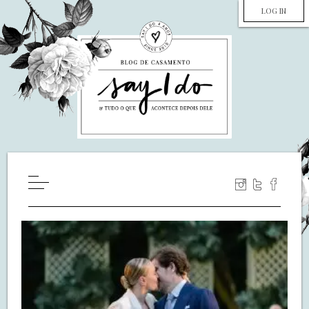
LOG IN
HOME
WILL YOU MARRY ME?
LUA DE MEL
COZINHA
DECORAÇÃO
DE NOIVA PRA NOIVA