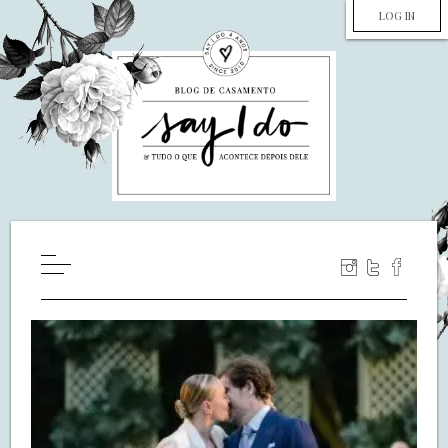
LOG IN
HOME
WILL YOU MARRY ME?
LUA DE MEL
COZINHA
DECORAÇÃO
DE NOIVA PRA NOIVA