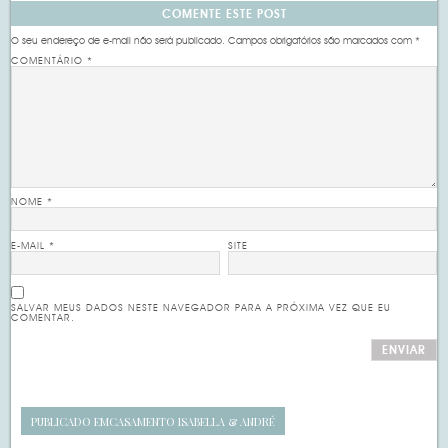
COMENTE ESTE POST
O seu endereço de e-mail não será publicado.
Campos obrigatórios são marcados com
*
COMENTÁRIO
*
NOME
*
E-MAIL
*
SITE
SALVAR MEUS DADOS NESTE NAVEGADOR PARA A PRÓXIMA VEZ QUE EU
COMENTAR.
PUBLICADO EM
CASAMENTO ISABELLA & ANDRÉ