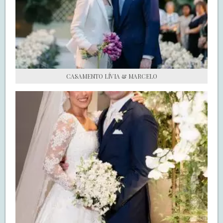
S.O.S CASADAS
FALE COM O SAY I DO
CASAMENTO LÍVIA & MARCELO