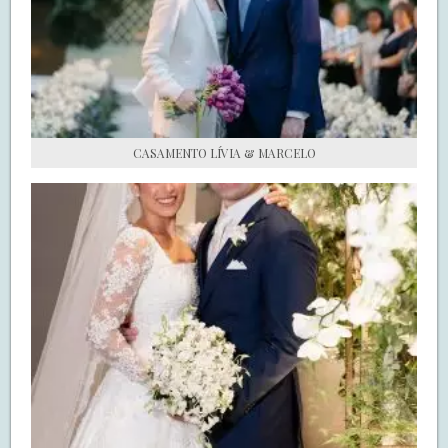
S.O.S CASADAS
FALE COM O SAY I DO
CASAMENTO LÍVIA & MARCELO