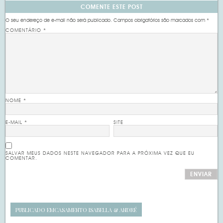
COMENTE ESTE POST
O seu endereço de e-mail não será publicado.
Campos obrigatórios são marcados com
*
COMENTÁRIO
*
NOME
*
E-MAIL
*
SITE
SALVAR MEUS DADOS NESTE NAVEGADOR PARA A PRÓXIMA VEZ QUE EU
COMENTAR.
PUBLICADO EM
CASAMENTO ISABELLA & ANDRÉ