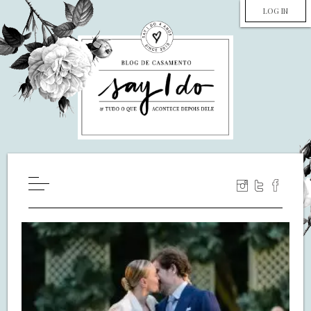
LOG IN
HOME
WILL YOU MARRY ME?
LUA DE MEL
COZINHA
DECORAÇÃO
DE NOIVA PRA NOIVA