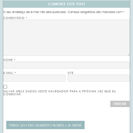
COMENTE ESTE POST
O seu endereço de e-mail não será publicado.
Campos obrigatórios são marcados com
*
COMENTÁRIO
*
NOME
*
E-MAIL
*
SITE
SALVAR MEUS DADOS NESTE NAVEGADOR PARA A PRÓXIMA VEZ QUE EU
COMENTAR.
PUBLICADO EM
CASAMENTO ISABELLA & ANDRÉ