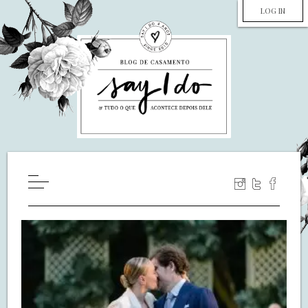
LOG IN
HOME
WILL YOU MARRY ME?
LUA DE MEL
COZINHA
DECORAÇÃO
DE NOIVA PRA NOIVA