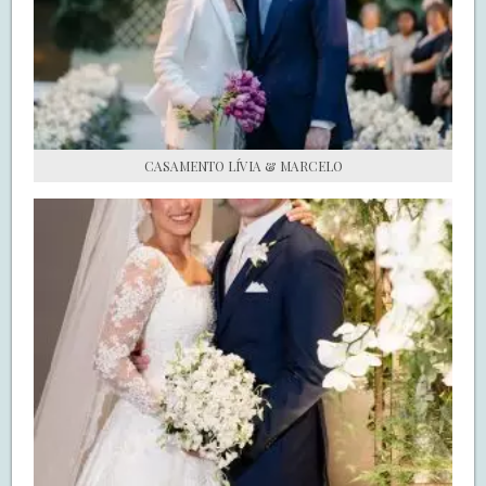
S.O.S CASADAS
FALE COM O SAY I DO
CASAMENTO LÍVIA & MARCELO