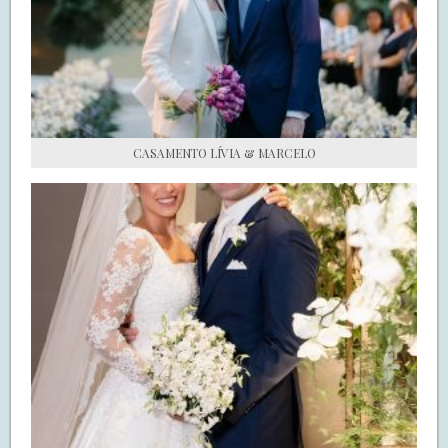
S.O.S CASADAS
FALE COM O SAY I DO
CASAMENTO LÍVIA & MARCELO