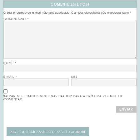
COMENTE ESTE POST
O seu endereço de e-mail não será publicado.
Campos obrigatórios são marcados com
*
COMENTÁRIO
*
NOME
*
E-MAIL
*
SITE
SALVAR MEUS DADOS NESTE NAVEGADOR PARA A PRÓXIMA VEZ QUE EU
COMENTAR.
PUBLICADO EM
CASAMENTO ISABELLA & ANDRÉ