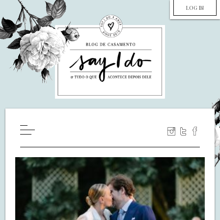
LOG IN
HOME
WILL YOU MARRY ME?
LUA DE MEL
COZINHA
DECORAÇÃO
DE NOIVA PRA NOIVA