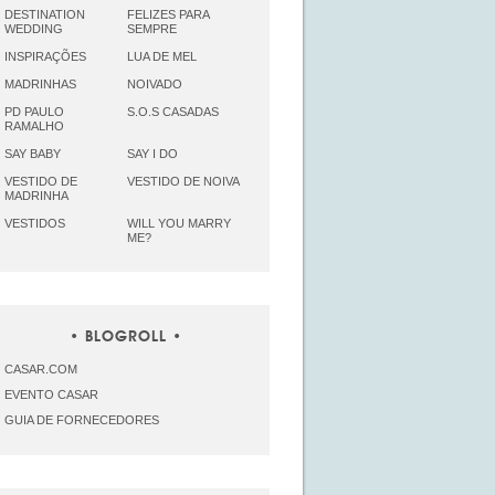
DESTINATION
FELIZES PARA
WEDDING
SEMPRE
INSPIRAÇÕES
LUA DE MEL
MADRINHAS
NOIVADO
PD PAULO
S.O.S CASADAS
RAMALHO
SAY BABY
SAY I DO
VESTIDO DE
VESTIDO DE NOIVA
MADRINHA
VESTIDOS
WILL YOU MARRY
ME?
BLOGROLL
CASAR.COM
EVENTO CASAR
GUIA DE FORNECEDORES