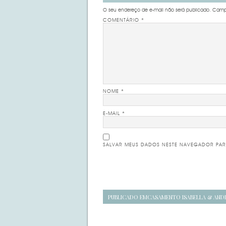
O seu endereço de e-mail não será publicado.
Campo
COMENTÁRIO
*
NOME
*
E-MAIL
*
SALVAR MEUS DADOS NESTE NAVEGADOR PAR
Navegação
PUBLICADO EM
CASAMENTO ISABELLA & AND
de