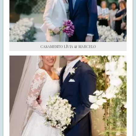
S.O.S CASADAS
FALE COM O SAY I DO
CASAMENTO LÍVIA & MARCELO