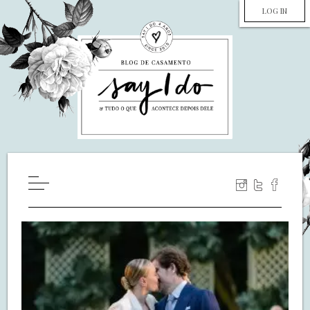
LOG IN
HOME
WILL YOU MARRY ME?
LUA DE MEL
COZINHA
DECORAÇÃO
DE NOIVA PRA NOIVA