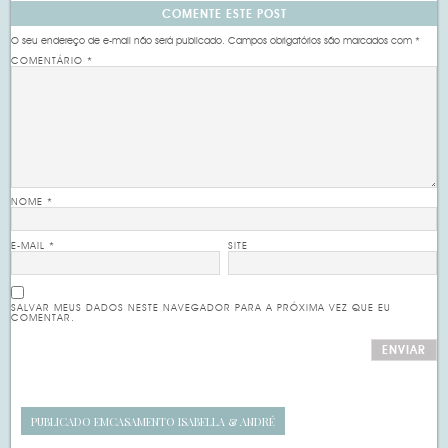
COMENTE ESTE POST
O seu endereço de e-mail não será publicado.
Campos obrigatórios são marcados com
*
COMENTÁRIO
*
NOME
*
E-MAIL
*
SITE
SALVAR MEUS DADOS NESTE NAVEGADOR PARA A PRÓXIMA VEZ QUE EU
COMENTAR.
PUBLICADO EM
CASAMENTO ISABELLA & ANDRÉ