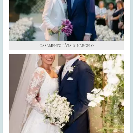
S.O.S CASADAS
FALE COM O SAY I DO
CASAMENTO LÍVIA & MARCELO