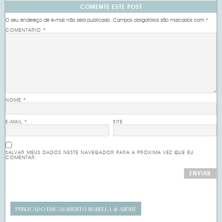
COMENTE ESTE POST
O seu endereço de e-mail não será publicado.
Campos obrigatórios são marcados com
*
COMENTÁRIO
*
NOME
*
E-MAIL
*
SITE
SALVAR MEUS DADOS NESTE NAVEGADOR PARA A PRÓXIMA VEZ QUE EU
COMENTAR.
PUBLICADO EM
CASAMENTO ISABELLA & ANDRÉ