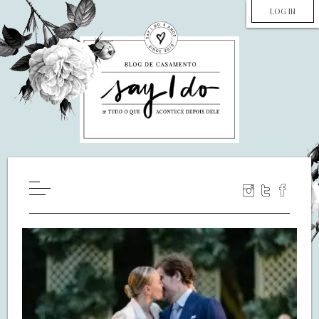
LOG IN
HOME
WILL YOU MARRY ME?
LUA DE MEL
COZINHA
DECORAÇÃO
DE NOIVA PRA NOIVA