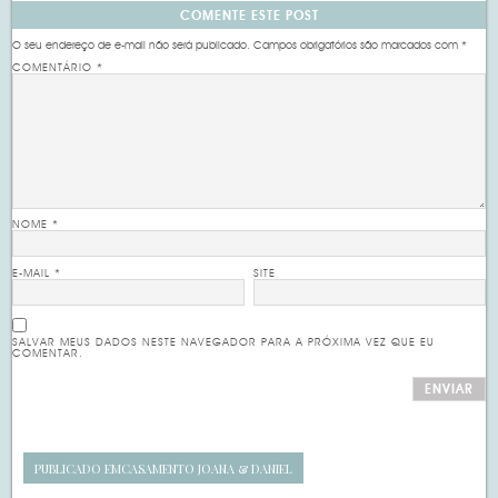
COMENTE ESTE POST
O seu endereço de e-mail não será publicado.
Campos obrigatórios são marcados com
*
COMENTÁRIO
*
NOME
*
E-MAIL
*
SITE
SALVAR MEUS DADOS NESTE NAVEGADOR PARA A PRÓXIMA VEZ QUE EU
COMENTAR.
PUBLICADO EM
CASAMENTO JOANA & DANIEL