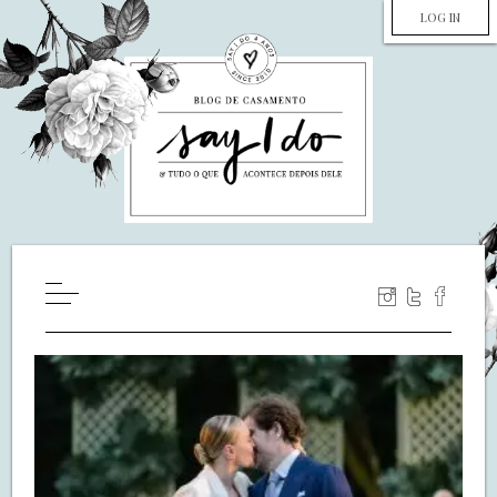
LOG IN
HOME
WILL YOU MARRY ME?
LUA DE MEL
COZINHA
DECORAÇÃO
DE NOIVA PRA NOIVA