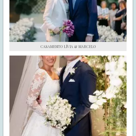
S.O.S CASADAS
FALE COM O SAY I DO
CASAMENTO LÍVIA & MARCELO