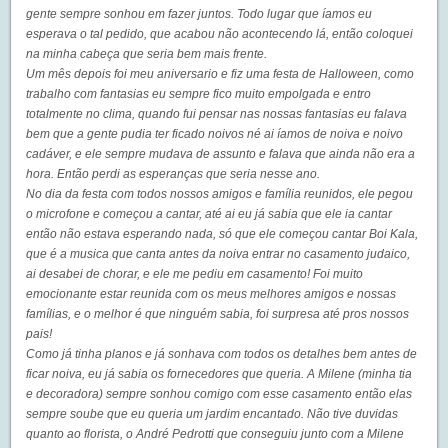
gente sempre sonhou em fazer juntos. Todo lugar que íamos eu
esperava o tal pedido, que acabou não acontecendo lá, então coloquei
na minha cabeça que seria bem mais frente.
Um mês depois foi meu aniversario e fiz uma festa de Halloween, como
trabalho com fantasias eu sempre fico muito empolgada e entro
totalmente no clima, quando fui pensar nas nossas fantasias eu falava
bem que a gente pudia ter ficado noivos né ai íamos de noiva e noivo
cadáver, e ele sempre mudava de assunto e falava que ainda não era a
hora. Então perdi as esperanças que seria nesse ano.
No dia da festa com todos nossos amigos e família reunidos, ele pegou
o microfone e começou a cantar, até ai eu já sabia que ele ia cantar
então não estava esperando nada, só que ele começou cantar Boi Kala,
que é a musica que canta antes da noiva entrar no casamento judaico,
ai desabei de chorar, e ele me pediu em casamento! Foi muito
emocionante estar reunida com os meus melhores amigos e nossas
famílias, e o melhor é que ninguém sabia, foi surpresa até pros nossos
pais!
Como já tinha planos e já sonhava com todos os detalhes bem antes de
ficar noiva, eu já sabia os fornecedores que queria. A Milene (minha tia
e decoradora) sempre sonhou comigo com esse casamento então elas
sempre soube que eu queria um jardim encantado. Não tive duvidas
quanto ao florista, o André Pedrotti que conseguiu junto com a Milene