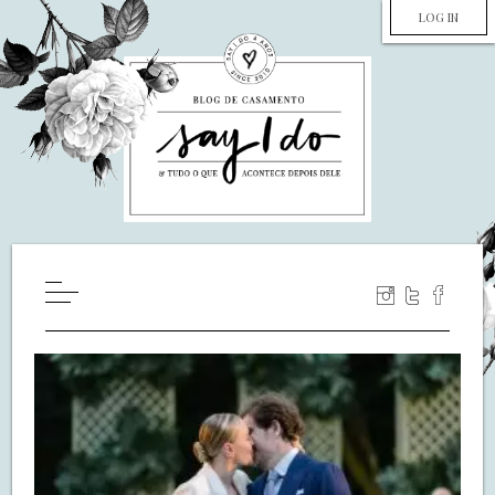
LOG IN
HOME
WILL YOU MARRY ME?
LUA DE MEL
COZINHA
DECORAÇÃO
DE NOIVA PRA NOIVA