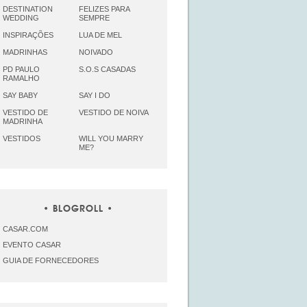
DESTINATION
FELIZES PARA
WEDDING
SEMPRE
INSPIRAÇÕES
LUA DE MEL
MADRINHAS
NOIVADO
PD PAULO
S.O.S CASADAS
RAMALHO
SAY BABY
SAY I DO
VESTIDO DE
VESTIDO DE NOIVA
MADRINHA
VESTIDOS
WILL YOU MARRY
ME?
BLOGROLL
CASAR.COM
EVENTO CASAR
GUIA DE FORNECEDORES