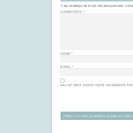
O seu endereço de e-mail não será publicado.
Campo
COMENTÁRIO
*
NOME
*
E-MAIL
*
SALVAR MEUS DADOS NESTE NAVEGADOR PAR
Navegação
PUBLICADO EM
CASAMENTO KARINA FLORES
de