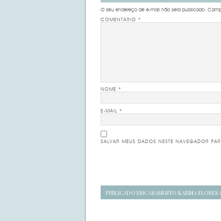
O seu endereço de e-mail não será publicado.
Campo
COMENTÁRIO
*
NOME
*
E-MAIL
*
SALVAR MEUS DADOS NESTE NAVEGADOR PAR
Navegação
PUBLICADO EM
CASAMENTO KARINA FLORES
de