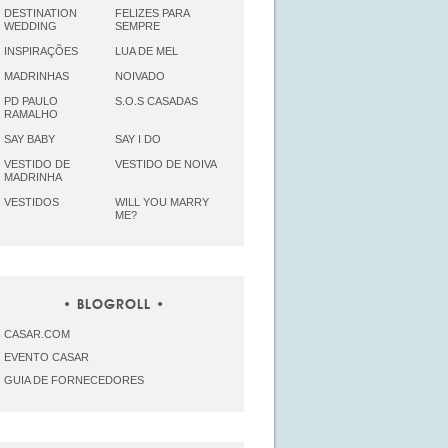
DESTINATION
FELIZES PARA
WEDDING
SEMPRE
INSPIRAÇÕES
LUA DE MEL
MADRINHAS
NOIVADO
PD PAULO
S.O.S CASADAS
RAMALHO
SAY BABY
SAY I DO
VESTIDO DE
VESTIDO DE NOIVA
MADRINHA
VESTIDOS
WILL YOU MARRY
ME?
BLOGROLL
CASAR.COM
EVENTO CASAR
GUIA DE FORNECEDORES