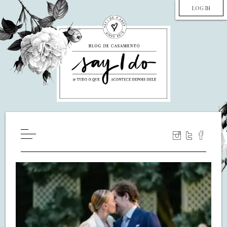
LOG IN
HOME
WILL YOU MARRY ME?
LUA DE MEL
COZINHA
DECORAÇÃO
DE NOIVA PRA NOIVA