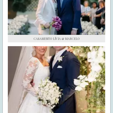
S.O.S CASADAS
FALE COM O SAY I DO
CASAMENTO LÍVIA & MARCELO