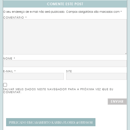
COMENTE ESTE POST
O seu endereço de e-mail não será publicado.
Campos obrigatórios são marcados com
*
COMENTÁRIO
*
NOME
*
E-MAIL
*
SITE
SALVAR MEUS DADOS NESTE NAVEGADOR PARA A PRÓXIMA VEZ QUE EU
COMENTAR.
PUBLICADO EM
CASAMENTO KARINA FLORES & HUDSON