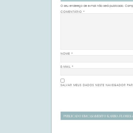
O seu endereço de e-mail não será publicado.
Campo
COMENTÁRIO
*
NOME
*
E-MAIL
*
SALVAR MEUS DADOS NESTE NAVEGADOR PAR
Navegação
PUBLICADO EM
CASAMENTO KARINA FLORES
de