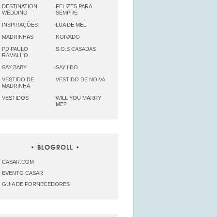
DESTINATION
FELIZES PARA
WEDDING
SEMPRE
INSPIRAÇÕES
LUA DE MEL
MADRINHAS
NOIVADO
PD PAULO
S.O.S CASADAS
RAMALHO
SAY BABY
SAY I DO
VESTIDO DE
VESTIDO DE NOIVA
MADRINHA
VESTIDOS
WILL YOU MARRY
ME?
BLOGROLL
CASAR.COM
EVENTO CASAR
GUIA DE FORNECEDORES