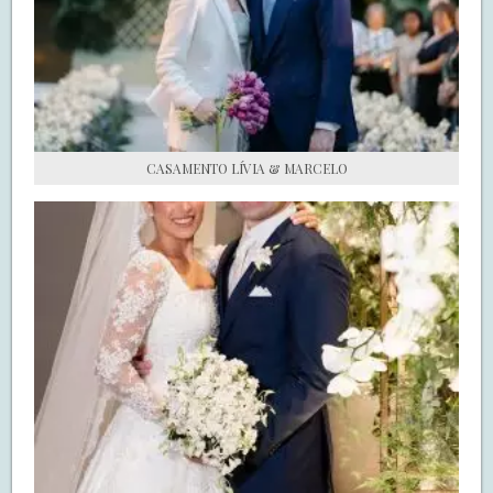
S.O.S CASADAS
FALE COM O SAY I DO
CASAMENTO LÍVIA & MARCELO