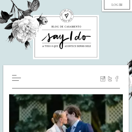
LOG IN
HOME
WILL YOU MARRY ME?
LUA DE MEL
COZINHA
DECORAÇÃO
DE NOIVA PRA NOIVA