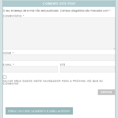
COMENTE ESTE POST
O seu endereço de e-mail não será publicado.
Campos obrigatórios são marcados com
*
COMENTÁRIO
*
NOME
*
E-MAIL
*
SITE
SALVAR MEUS DADOS NESTE NAVEGADOR PARA A PRÓXIMA VEZ QUE EU
COMENTAR.
PUBLICADO EM
CASAMENTO KARINA & PEDRO