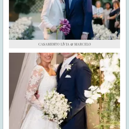
S.O.S CASADAS
FALE COM O SAY I DO
CASAMENTO LÍVIA & MARCELO