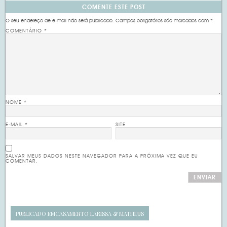
COMENTE ESTE POST
O seu endereço de e-mail não será publicado.
Campos obrigatórios são marcados com
*
COMENTÁRIO
*
NOME
*
E-MAIL
*
SITE
SALVAR MEUS DADOS NESTE NAVEGADOR PARA A PRÓXIMA VEZ QUE EU
COMENTAR.
PUBLICADO EM
CASAMENTO LARISSA & MATHEUS