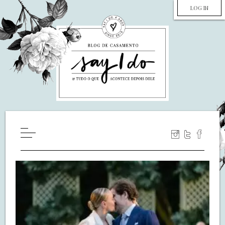
LOG IN
HOME
WILL YOU MARRY ME?
LUA DE MEL
COZINHA
DECORAÇÃO
DE NOIVA PRA NOIVA