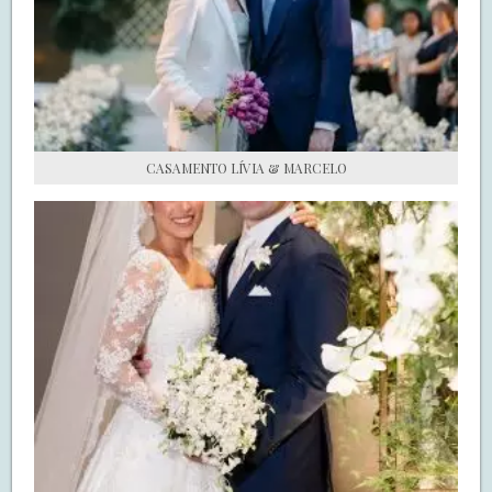
S.O.S CASADAS
FALE COM O SAY I DO
CASAMENTO LÍVIA & MARCELO