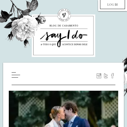
LOG IN
HOME
WILL YOU MARRY ME?
LUA DE MEL
COZINHA
DECORAÇÃO
DE NOIVA PRA NOIVA