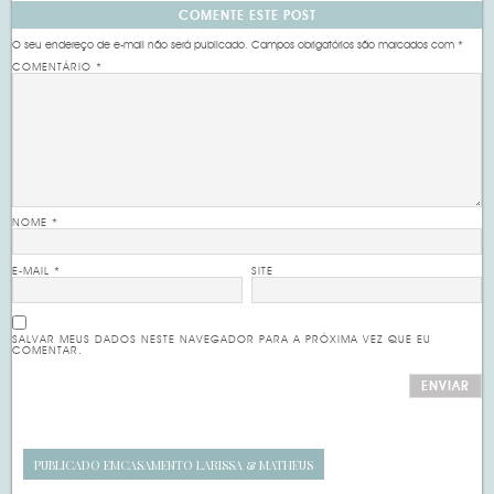
COMENTE ESTE POST
O seu endereço de e-mail não será publicado.
Campos obrigatórios são marcados com
*
COMENTÁRIO
*
NOME
*
E-MAIL
*
SITE
SALVAR MEUS DADOS NESTE NAVEGADOR PARA A PRÓXIMA VEZ QUE EU
COMENTAR.
PUBLICADO EM
CASAMENTO LARISSA & MATHEUS