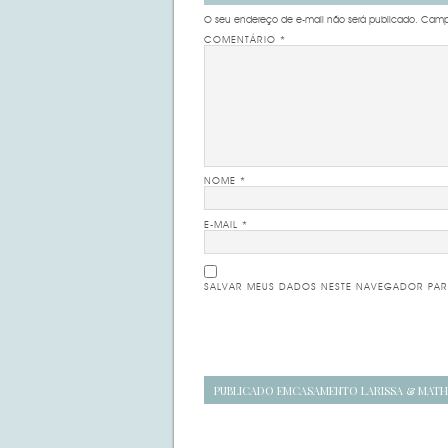
O seu endereço de e-mail não será publicado.
Campo
COMENTÁRIO
*
NOME
*
E-MAIL
*
SALVAR MEUS DADOS NESTE NAVEGADOR PAR
Navegação
PUBLICADO EM
CASAMENTO LARISSA & MATH
de