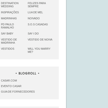
DESTINATION
FELIZES PARA
WEDDING
SEMPRE
INSPIRAÇÕES
LUA DE MEL
MADRINHAS
NOIVADO
PD PAULO
S.O.S CASADAS
RAMALHO
SAY BABY
SAY I DO
VESTIDO DE
VESTIDO DE NOIVA
MADRINHA
VESTIDOS
WILL YOU MARRY
ME?
BLOGROLL
CASAR.COM
EVENTO CASAR
GUIA DE FORNECEDORES