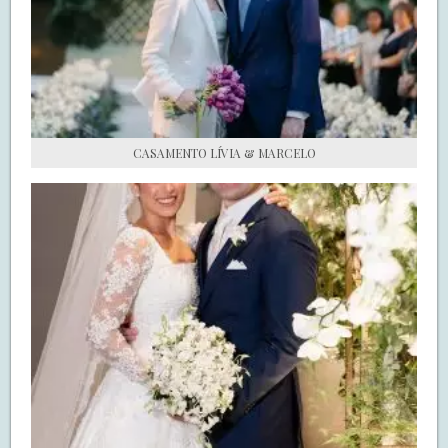
S.O.S CASADAS
FALE COM O SAY I DO
CASAMENTO LÍVIA & MARCELO