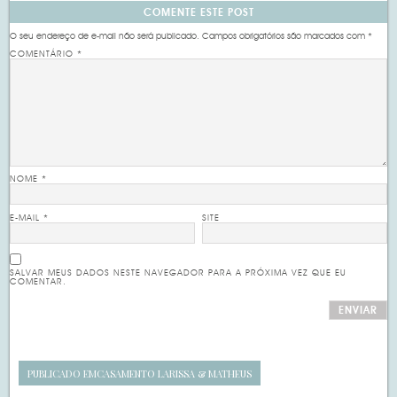
COMENTE ESTE POST
O seu endereço de e-mail não será publicado.
Campos obrigatórios são marcados com
*
COMENTÁRIO
*
NOME
*
E-MAIL
*
SITE
SALVAR MEUS DADOS NESTE NAVEGADOR PARA A PRÓXIMA VEZ QUE EU
COMENTAR.
PUBLICADO EM
CASAMENTO LARISSA & MATHEUS