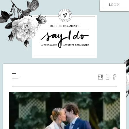
LOG IN
HOME
WILL YOU MARRY ME?
LUA DE MEL
COZINHA
DECORAÇÃO
DE NOIVA PRA NOIVA