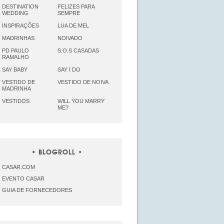
DESTINATION
FELIZES PARA
WEDDING
SEMPRE
INSPIRAÇÕES
LUA DE MEL
MADRINHAS
NOIVADO
PD PAULO
S.O.S CASADAS
RAMALHO
SAY BABY
SAY I DO
VESTIDO DE
VESTIDO DE NOIVA
MADRINHA
VESTIDOS
WILL YOU MARRY
ME?
BLOGROLL
CASAR.COM
EVENTO CASAR
GUIA DE FORNECEDORES