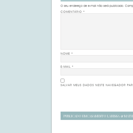
O seu endereço de e-mail não será publicado.
Campo
COMENTÁRIO
*
NOME
*
E-MAIL
*
SALVAR MEUS DADOS NESTE NAVEGADOR PAR
Navegação
PUBLICADO EM
CASAMENTO LARISSA & MATH
de