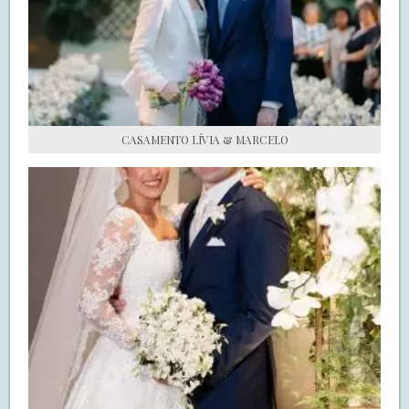
S.O.S CASADAS
FALE COM O SAY I DO
CASAMENTO LÍVIA & MARCELO