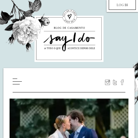
LOG IN
HOME
WILL YOU MARRY ME?
LUA DE MEL
COZINHA
DECORAÇÃO
DE NOIVA PRA NOIVA