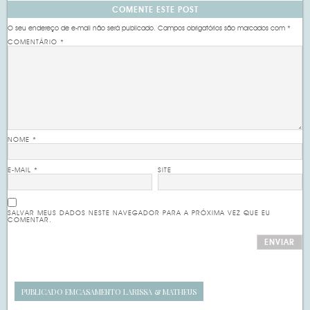
COMENTE ESTE POST
O seu endereço de e-mail não será publicado.
Campos obrigatórios são marcados com
*
COMENTÁRIO
*
NOME
*
E-MAIL
*
SITE
SALVAR MEUS DADOS NESTE NAVEGADOR PARA A PRÓXIMA VEZ QUE EU
COMENTAR.
PUBLICADO EM
CASAMENTO LARISSA & MATHEUS