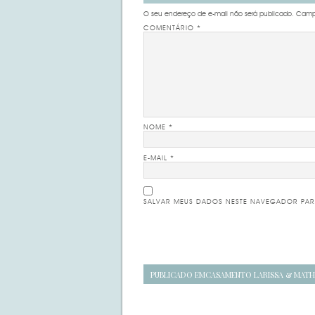
O seu endereço de e-mail não será publicado.
Campo
COMENTÁRIO
*
NOME
*
E-MAIL
*
SALVAR MEUS DADOS NESTE NAVEGADOR PAR
Navegação
PUBLICADO EM
CASAMENTO LARISSA & MATH
de