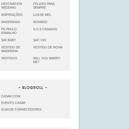
DESTINATION
FELIZES PARA
WEDDING
SEMPRE
INSPIRAÇÕES
LUA DE MEL
MADRINHAS
NOIVADO
PD PAULO
S.O.S CASADAS
RAMALHO
SAY BABY
SAY I DO
VESTIDO DE
VESTIDO DE NOIVA
MADRINHA
VESTIDOS
WILL YOU MARRY
ME?
BLOGROLL
CASAR.COM
EVENTO CASAR
GUIA DE FORNECEDORES