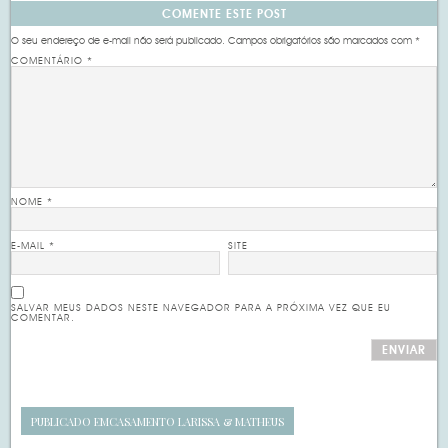
COMENTE ESTE POST
O seu endereço de e-mail não será publicado.
Campos obrigatórios são marcados com
*
COMENTÁRIO
*
NOME
*
E-MAIL
*
SITE
SALVAR MEUS DADOS NESTE NAVEGADOR PARA A PRÓXIMA VEZ QUE EU
COMENTAR.
PUBLICADO EM
CASAMENTO LARISSA & MATHEUS