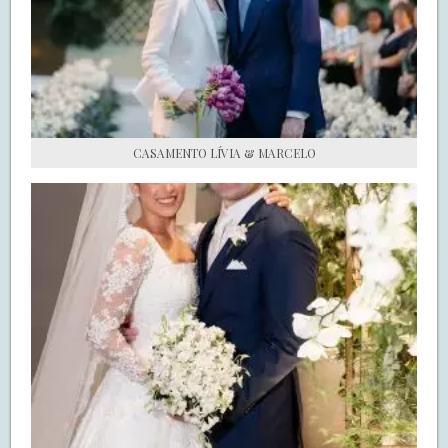
S.O.S CASADAS
FALE COM O SAY I DO
CASAMENTO LÍVIA & MARCELO