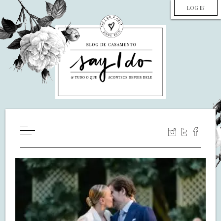
LOG IN
HOME
WILL YOU MARRY ME?
LUA DE MEL
COZINHA
DECORAÇÃO
DE NOIVA PRA NOIVA