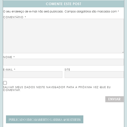
COMENTE ESTE POST
O seu endereço de e-mail não será publicado.
Campos obrigatórios são marcados com
*
COMENTÁRIO
*
NOME
*
E-MAIL
*
SITE
SALVAR MEUS DADOS NESTE NAVEGADOR PARA A PRÓXIMA VEZ QUE EU
COMENTAR.
PUBLICADO EM
CASAMENTO LARISSA & MATHEUS