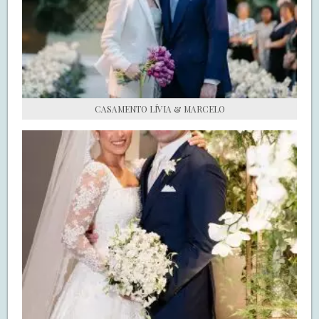
S.O.S CASADAS
FALE COM O SAY I DO
CASAMENTO LÍVIA & MARCELO