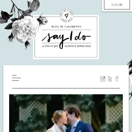
LOG IN
HOME
WILL YOU MARRY ME?
LUA DE MEL
COZINHA
DECORAÇÃO
DE NOIVA PRA NOIVA