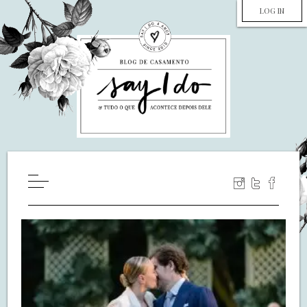
LOG IN
HOME
WILL YOU MARRY ME?
LUA DE MEL
COZINHA
DECORAÇÃO
DE NOIVA PRA NOIVA