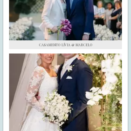
S.O.S CASADAS
FALE COM O SAY I DO
CASAMENTO LÍVIA & MARCELO