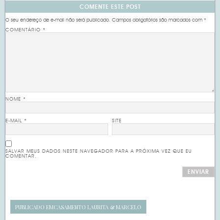
COMENTE ESTE POST
O seu endereço de e-mail não será publicado.
Campos obrigatórios são marcados com
*
COMENTÁRIO
*
NOME
*
E-MAIL
*
SITE
SALVAR MEUS DADOS NESTE NAVEGADOR PARA A PRÓXIMA VEZ QUE EU
COMENTAR.
PUBLICADO EM
CASAMENTO LAURITA & MARCELO