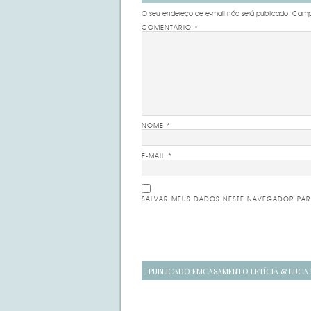
O seu endereço de e-mail não será publicado.
Campo
COMENTÁRIO
*
NOME
*
E-MAIL
*
SALVAR MEUS DADOS NESTE NAVEGADOR PAR
Navegação
PUBLICADO EM
CASAMENTO LETÍCIA & LUCA 
de