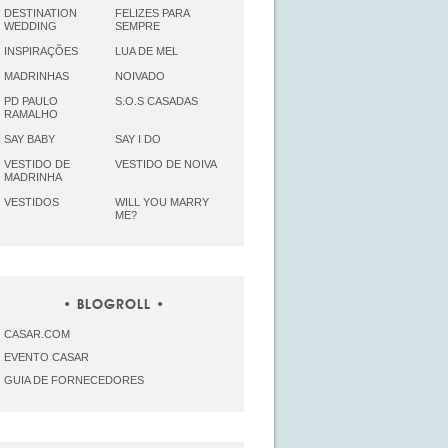
DESTINATION
FELIZES PARA
WEDDING
SEMPRE
INSPIRAÇÕES
LUA DE MEL
MADRINHAS
NOIVADO
PD PAULO
S.O.S CASADAS
RAMALHO
SAY BABY
SAY I DO
VESTIDO DE
VESTIDO DE NOIVA
MADRINHA
VESTIDOS
WILL YOU MARRY
ME?
BLOGROLL
CASAR.COM
EVENTO CASAR
GUIA DE FORNECEDORES