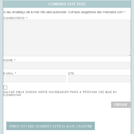
COMENTE ESTE POST
O seu endereço de e-mail não será publicado.
Campos obrigatórios são marcados com
*
COMENTÁRIO
*
NOME
*
E-MAIL
*
SITE
SALVAR MEUS DADOS NESTE NAVEGADOR PARA A PRÓXIMA VEZ QUE EU
COMENTAR.
PUBLICADO EM
CASAMENTO LETÍCIA & LUCA MARTINI