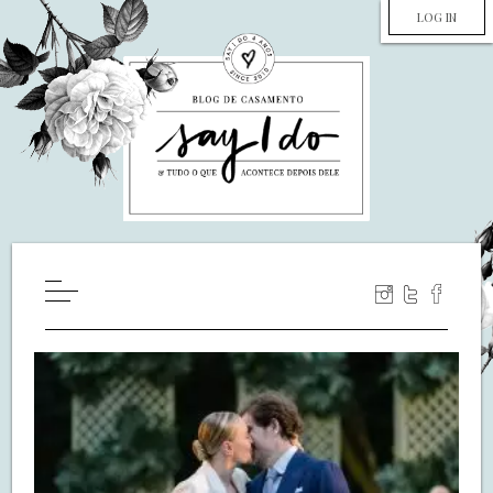
LOG IN
HOME
WILL YOU MARRY ME?
LUA DE MEL
COZINHA
DECORAÇÃO
DE NOIVA PRA NOIVA