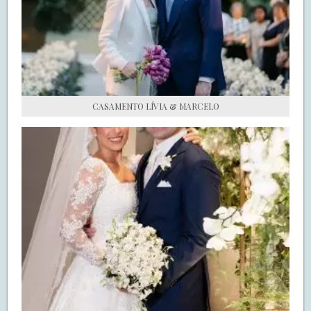
S.O.S CASADAS
FALE COM O SAY I DO
CASAMENTO LÍVIA & MARCELO