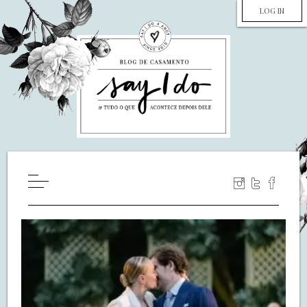
LOG IN
HOME
WILL YOU MARRY ME?
LUA DE MEL
COZINHA
DECORAÇÃO
DE NOIVA PRA NOIVA