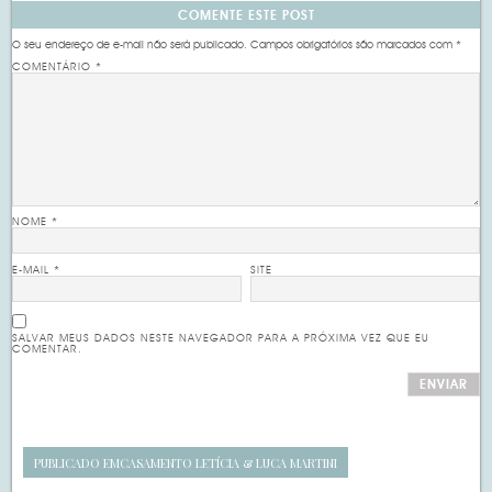
COMENTE ESTE POST
O seu endereço de e-mail não será publicado.
Campos obrigatórios são marcados com
*
COMENTÁRIO
*
NOME
*
E-MAIL
*
SITE
SALVAR MEUS DADOS NESTE NAVEGADOR PARA A PRÓXIMA VEZ QUE EU
COMENTAR.
PUBLICADO EM
CASAMENTO LETÍCIA & LUCA MARTINI