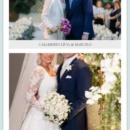
S.O.S CASADAS
FALE COM O SAY I DO
CASAMENTO LÍVIA & MARCELO