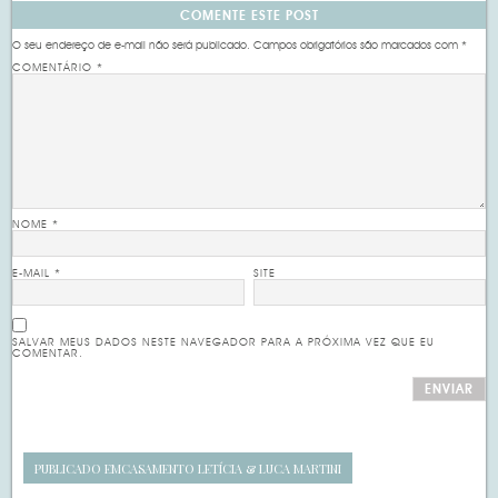
COMENTE ESTE POST
O seu endereço de e-mail não será publicado.
Campos obrigatórios são marcados com
*
COMENTÁRIO
*
NOME
*
E-MAIL
*
SITE
SALVAR MEUS DADOS NESTE NAVEGADOR PARA A PRÓXIMA VEZ QUE EU
COMENTAR.
PUBLICADO EM
CASAMENTO LETÍCIA & LUCA MARTINI