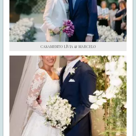
S.O.S CASADAS
FALE COM O SAY I DO
CASAMENTO LÍVIA & MARCELO