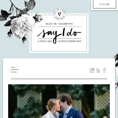
LOG IN
HOME
WILL YOU MARRY ME?
LUA DE MEL
COZINHA
DECORAÇÃO
DE NOIVA PRA NOIVA