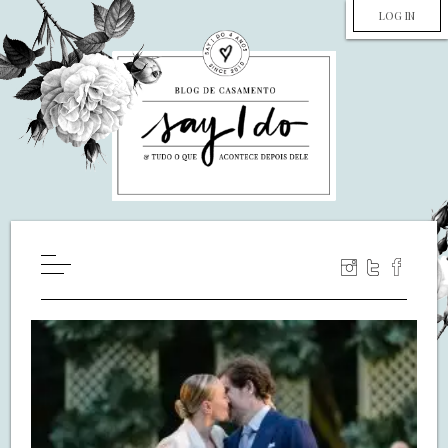
LOG IN
HOME
WILL YOU MARRY ME?
LUA DE MEL
COZINHA
DECORAÇÃO
DE NOIVA PRA NOIVA