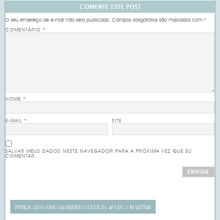
COMENTE ESTE POST
O seu endereço de e-mail não será publicado.
Campos obrigatórios são marcados com
*
COMENTÁRIO
*
NOME
*
E-MAIL
*
SITE
SALVAR MEUS DADOS NESTE NAVEGADOR PARA A PRÓXIMA VEZ QUE EU
COMENTAR.
PUBLICADO EM
CASAMENTO LETÍCIA & LUCA MARTINI