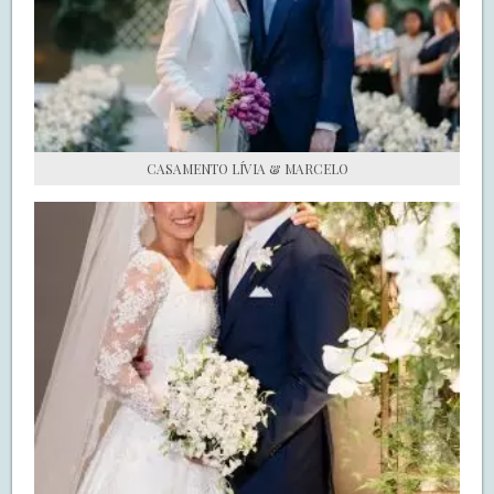
S.O.S CASADAS
FALE COM O SAY I DO
CASAMENTO LÍVIA & MARCELO