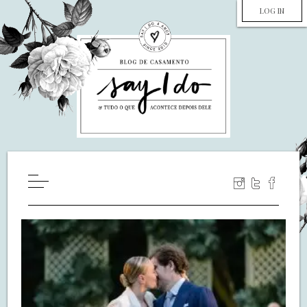
LOG IN
HOME
WILL YOU MARRY ME?
LUA DE MEL
COZINHA
DECORAÇÃO
DE NOIVA PRA NOIVA