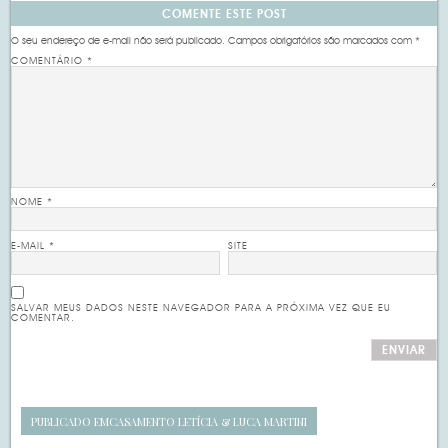
COMENTE ESTE POST
O seu endereço de e-mail não será publicado.
Campos obrigatórios são marcados com
*
COMENTÁRIO
*
NOME
*
E-MAIL
*
SITE
SALVAR MEUS DADOS NESTE NAVEGADOR PARA A PRÓXIMA VEZ QUE EU
COMENTAR.
PUBLICADO EM
CASAMENTO LETÍCIA & LUCA MARTINI