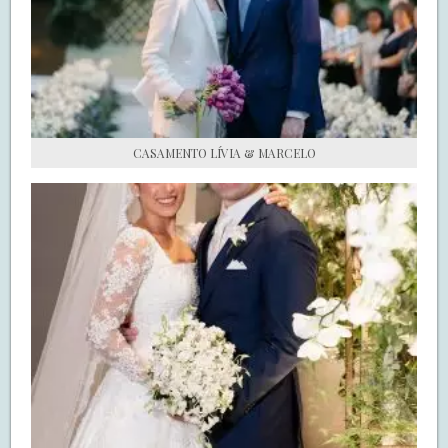
S.O.S CASADAS
FALE COM O SAY I DO
CASAMENTO LÍVIA & MARCELO