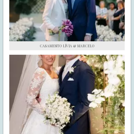
S.O.S CASADAS
FALE COM O SAY I DO
CASAMENTO LÍVIA & MARCELO