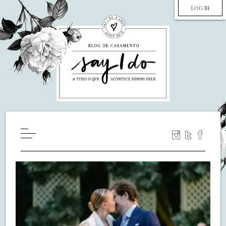
LOG IN
HOME
WILL YOU MARRY ME?
LUA DE MEL
COZINHA
DECORAÇÃO
DE NOIVA PRA NOIVA