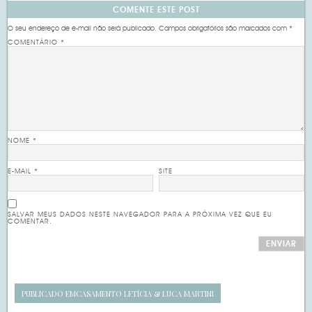
COMENTE ESTE POST
O seu endereço de e-mail não será publicado.
Campos obrigatórios são marcados com
*
COMENTÁRIO
*
NOME
*
E-MAIL
*
SITE
SALVAR MEUS DADOS NESTE NAVEGADOR PARA A PRÓXIMA VEZ QUE EU
COMENTAR.
PUBLICADO EM
CASAMENTO LETÍCIA & LUCA MARTINI