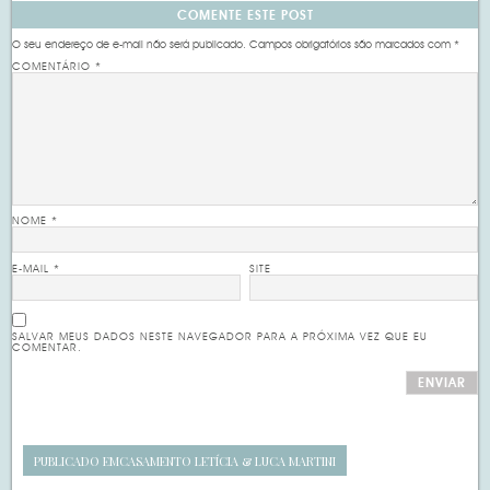
COMENTE ESTE POST
O seu endereço de e-mail não será publicado.
Campos obrigatórios são marcados com
*
COMENTÁRIO
*
NOME
*
E-MAIL
*
SITE
SALVAR MEUS DADOS NESTE NAVEGADOR PARA A PRÓXIMA VEZ QUE EU
COMENTAR.
PUBLICADO EM
CASAMENTO LETÍCIA & LUCA MARTINI