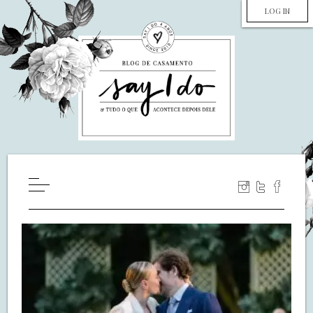
LOG IN
HOME
WILL YOU MARRY ME?
LUA DE MEL
COZINHA
DECORAÇÃO
DE NOIVA PRA NOIVA